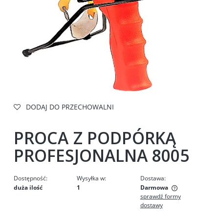
DODAJ DO PRZECHOWALNI
PROCA Z PODPÓRKĄ
PROFESJONALNA 8005
Dostępność:
Wysyłka w:
Dostawa:
duża ilość
1
Darmowa
sprawdź formy
Cena nie zawiera ewentualnych kosztów płatności
dostawy