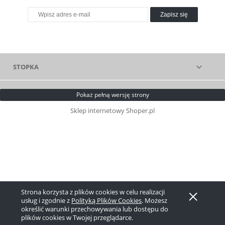
Zapisz się
STOPKA
Pokaż pełną wersję strony
Sklep internetowy Shoper.pl
Strona korzysta z plików cookies w celu realizacji
usług i zgodnie z
Polityką Plików Cookies
. Możesz
określić warunki przechowywania lub dostępu do
plików cookies w Twojej przeglądarce.