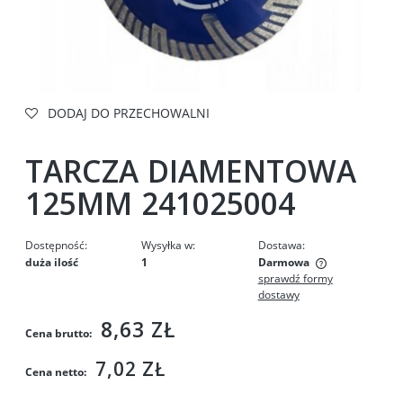
DODAJ DO PRZECHOWALNI
TARCZA DIAMENTOWA
125MM 241025004
Dostępność:
Wysyłka w:
Dostawa:
duża ilość
1
Darmowa
sprawdź formy
Cena nie zawiera ewentualnych kosztów płatności
dostawy
8,63 ZŁ
Cena brutto:
7,02 ZŁ
Cena netto: