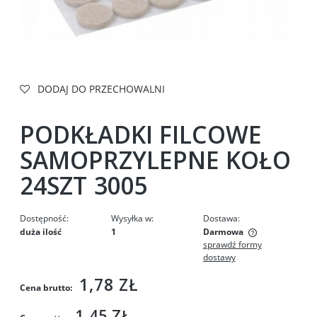
DODAJ DO PRZECHOWALNI
PODKŁADKI FILCOWE
SAMOPRZYLEPNE KOŁO
24SZT 3005
Dostępność:
Wysyłka w:
Dostawa:
duża ilość
1
Darmowa
sprawdź formy
Cena nie zawiera ewentualnych kosztów płatności
dostawy
1,78 ZŁ
Cena brutto:
1,45 ZŁ