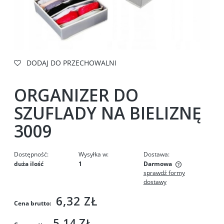
DODAJ DO PRZECHOWALNI
ORGANIZER DO
SZUFLADY NA BIELIZNĘ
3009
Dostępność:
Wysyłka w:
Dostawa:
duża ilość
1
Darmowa
sprawdź formy
Cena nie zawiera ewentualnych kosztów płatności
dostawy
6,32 ZŁ
Cena brutto:
5,14 ZŁ