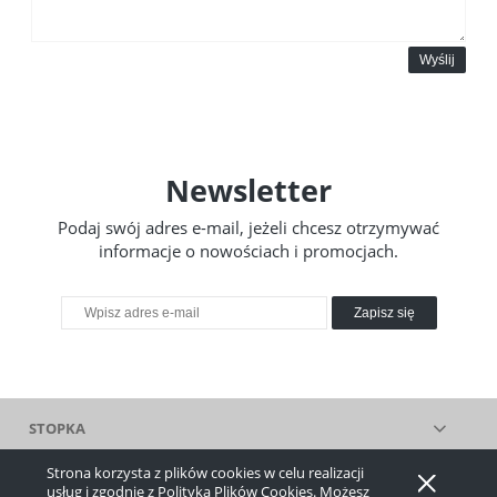
Wyślij
Newsletter
Podaj swój adres e-mail, jeżeli chcesz otrzymywać
informacje o nowościach i promocjach.
Zapisz się
STOPKA
Strona korzysta z plików cookies w celu realizacji
Pokaż pełną wersję strony
usług i zgodnie z
Polityką Plików Cookies
. Możesz