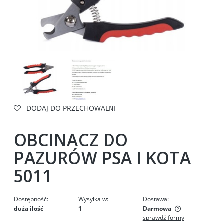
DODAJ DO PRZECHOWALNI
OBCINACZ DO
PAZURÓW PSA I KOTA
5011
Dostępność:
Wysyłka w:
Dostawa:
duża ilość
1
Darmowa
sprawdź formy
Cena nie zawiera ewentualnych kosztów płatności