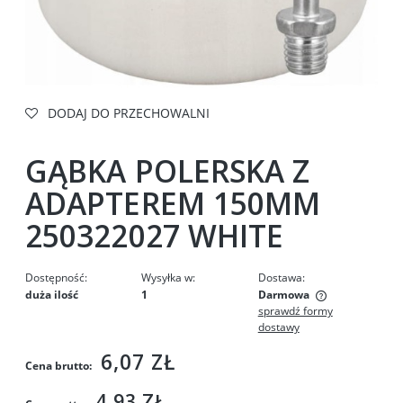
DODAJ DO PRZECHOWALNI
GĄBKA POLERSKA Z
ADAPTEREM 150MM
250322027 WHITE
Dostępność:
Wysyłka w:
Dostawa:
duża ilość
1
Darmowa
sprawdź formy
Cena nie zawiera ewentualnych kosztów płatności
dostawy
6,07 ZŁ
Cena brutto:
4,93 ZŁ