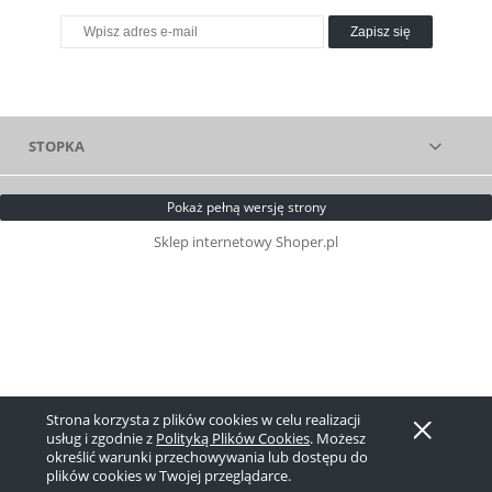
Zapisz się
STOPKA
Pokaż pełną wersję strony
Sklep internetowy Shoper.pl
Strona korzysta z plików cookies w celu realizacji
usług i zgodnie z
Polityką Plików Cookies
. Możesz
określić warunki przechowywania lub dostępu do
plików cookies w Twojej przeglądarce.